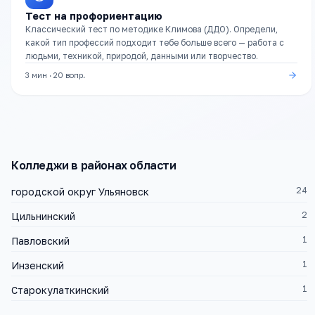
Тест на профориентацию
Классический тест по методике Климова (ДДО). Определи,
какой тип профессий подходит тебе больше всего — работа с
людьми, техникой, природой, данными или творчество.
3 мин
·
20
вопр.
Колледжи
в районах области
24
городской округ Ульяновск
2
Цильнинский
1
Павловский
1
Инзенский
1
Старокулаткинский