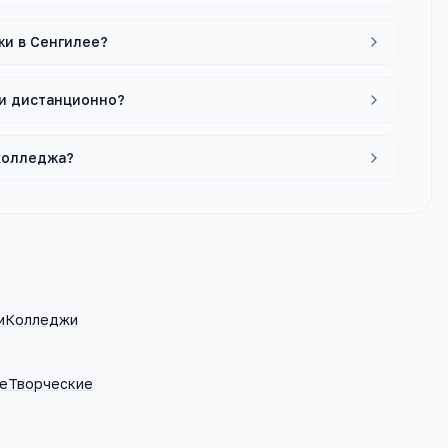
жи в Сенгилее?
ли дистанционно?
 колледжа?
м
Колледжи
е
Творческие