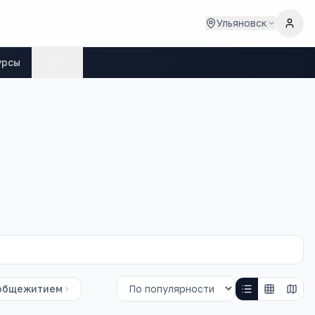
Ульяновск
урсы
Ещё
общежитием