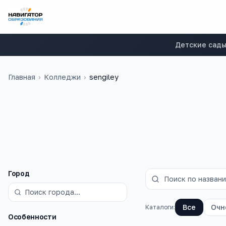
Детские сад
Главная
›
Колледжи
›
sengiley
на базе 9 класс
Фильтры
Город
Все
Очн
Каталоги:
Особенности