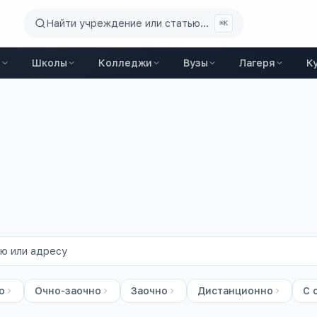
Найти учреждение или статью...
⌘K
ы
Школы
Колледжи
Вузы
Лагеря
К
ов
о
Очно-заочно
Заочно
Дистанционно
С 