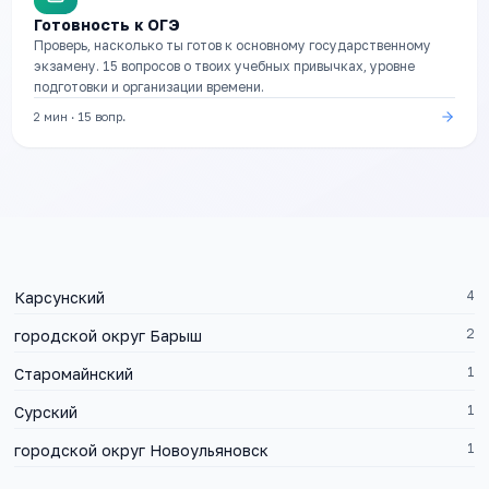
Готовность к ОГЭ
Проверь, насколько ты готов к основному государственному
экзамену. 15 вопросов о твоих учебных привычках, уровне
подготовки и организации времени.
2 мин
·
15
вопр.
4
Карсунский
2
городской округ Барыш
1
Старомайнский
1
Сурский
1
городской округ Новоульяновск