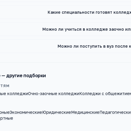
Какие специальности готовят коллед
Можно ли учиться в колледже заочно и
Можно ли поступить в вуз после
е
— другие подборки
СТЯМ
ные колледжи
Очно-заочные колледжи
Колледжи с общежитие
рные
Экономические
Юридические
Медицинские
Педагогически
ортные