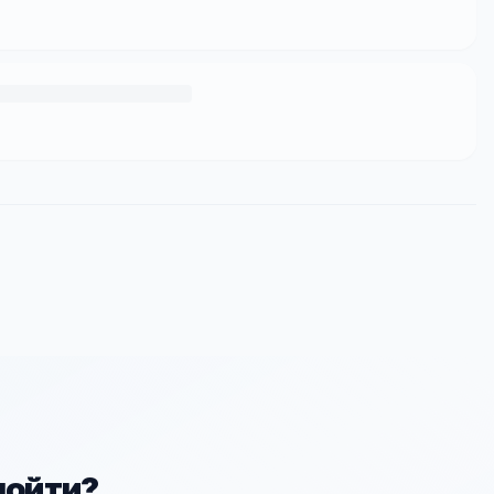
пойти?