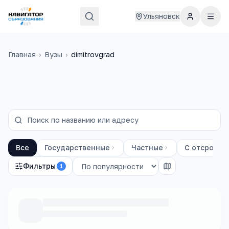
Ульяновск
Главная
›
Вузы
›
dimitrovgrad
Все
Государственные
Частные
С отсрочко
Фильтры
1