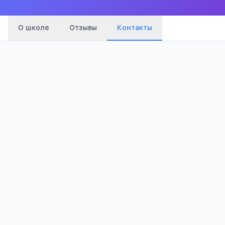
О школе
Отзывы
Контакты
Адрес:
Ульяновская область, Сенгилеевский
район, п. Силикатный, ул. Садовая, 3