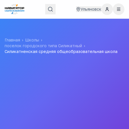
Ульяновск
Главная
›
Школы
›
поселок городского типа Силикатный
›
Силикатненская средняя общеобразовательная школа
Силикатненская средняя
общеобразовательная
школа
Все
школы
города