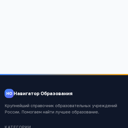
Начальная общеобразовательная школа детский
сад № 53 г. Улан-Удэ
Ульяновская область, г. Улан-Удэ, п.Силикатный
855
Навигатор Образования
НО
Крупнейший справочник образовательных учреждений
России. Помогаем найти лучшее образование.
КАТЕГОРИИ