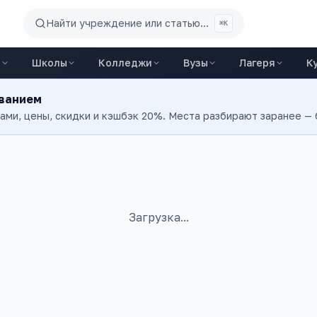
Найти учреждение или статью...
⌘K
ы
Школы
Колледжи
Вузы
Лагеря
К
ованием
тами, цены, скидки и кэшбэк 20%. Места разбирают заранее —
Загрузка...