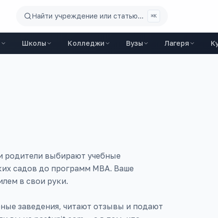
Найти учреждение или статью...
⌘K
ы
Школы
Колледжи
Вузы
Лагеря
К
 и родители выбирают учебные
ских садов до программ MBA. Ваше
лем в свои руки.
ные заведения, читают отзывы и подают