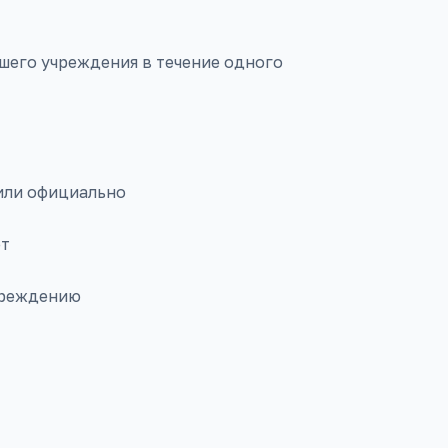
ашего учреждения в течение одного
 или официально
ет
чреждению