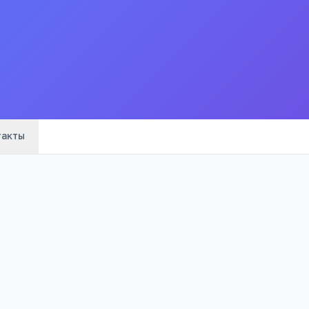
тельств
такты
са