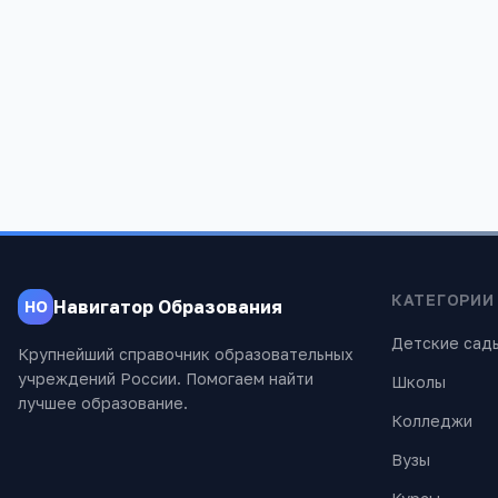
Ульяновский техникум
Ульяновски
железнодорожного транспорта
№4
Ульяновская область, г. Ульяновск, ул.
Ульяновская
Куйбышева, д. 4
Димитрова, 
1 662
935
КАТЕГОРИИ
Навигатор Образования
НО
Детские сад
Крупнейший справочник образовательных
учреждений России. Помогаем найти
Школы
лучшее образование.
Колледжи
Вузы