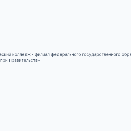
П
еский колледж - филиал федерального государственного об
 при Правительств
»