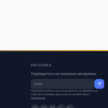
колледж
Техникум информатики, экономики и
управления
вск, проезд
Ульяновская область, г. Ульяновск, ул.
Оренбургская, д. 46
1 287
РАССЫЛКА
Подпишитесь на полезные материалы
Нажимая кнопку, вы соглашаетесь на обработку e-
mail для отправки рассылки в соответствии с
Политикой
.