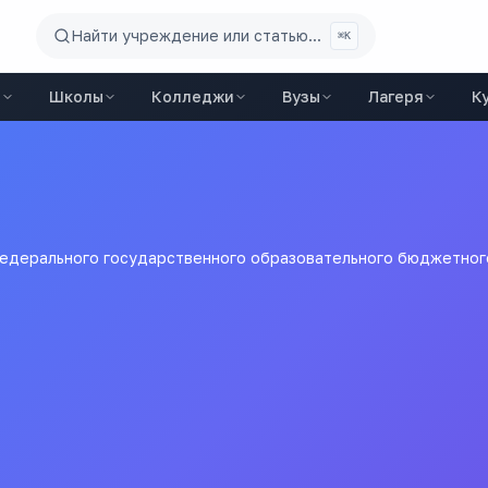
Найти учреждение или статью...
⌘K
ы
Школы
Колледжи
Вузы
Лагеря
К
федерального государственного образовательного бюджетно
-экономический колледж
твенного образовательн
рофессионального образ