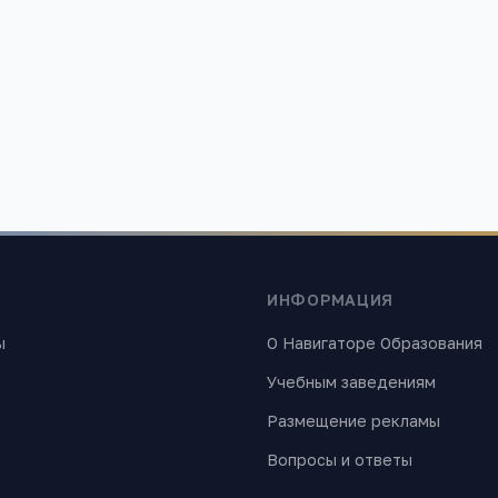
й педагогический колледж
Ульяновский медицинский 
Ульяновская область, г. Ульяно
Менделеева, д. 10
 область, г. Ульяновск, ул.
д. 7
842
ИНФОРМАЦИЯ
ы
О Навигаторе Образования
Учебным заведениям
Размещение рекламы
Вопросы и ответы