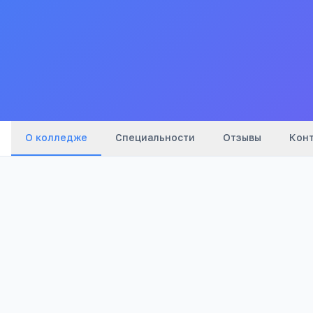
университет при Прави
Все
колледжи
города
О колледже
Специальности
Отзывы
Кон
851
Просмотров
Куда ещё можно поступить после 9 клас