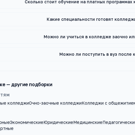
Сколько стоит обучение на платных программах
Какие специальности готовят колледж
Можно ли учиться в колледже заочно и
Можно ли поступить в вуз после
ке
— другие подборки
СТЯМ
ные колледжи
Очно-заочные колледжи
Колледжи с общежитие
рные
Экономические
Юридические
Медицинские
Педагогически
ортные