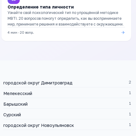
Определение типа личности
Узнайте свой психологический тип по упрощённой методике
MBTI. 20 вопросов помогут определить, как вы воспринимаете
мир, принимаете решения и взаимодействуете с окружающими.
4 мин
·
20
вопр.
2
городской округ Димитровград
1
Мелекесский
1
Барышский
1
Сурский
1
городской округ Новоульяновск