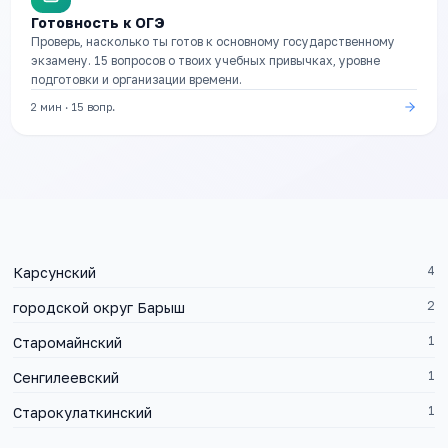
Готовность к ОГЭ
Проверь, насколько ты готов к основному государственному
экзамену. 15 вопросов о твоих учебных привычках, уровне
подготовки и организации времени.
2 мин
·
15
вопр.
4
Карсунский
2
городской округ Барыш
1
Старомайнский
1
Сенгилеевский
1
Старокулаткинский