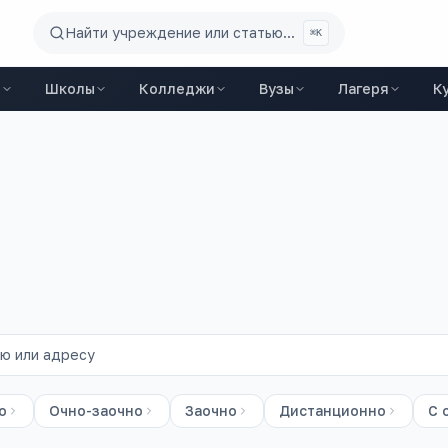
Найти учреждение или статью...
⌘K
ы
Школы
Колледжи
Вузы
Лагеря
К
ов
о
Очно-заочно
Заочно
Дистанционно
С 