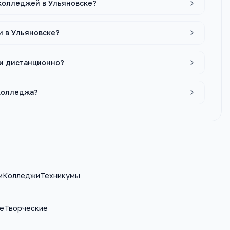
 колледжей в Ульяновске?
и в Ульяновске?
ли дистанционно?
 колледжа?
м
Колледжи
Техникумы
е
Творческие