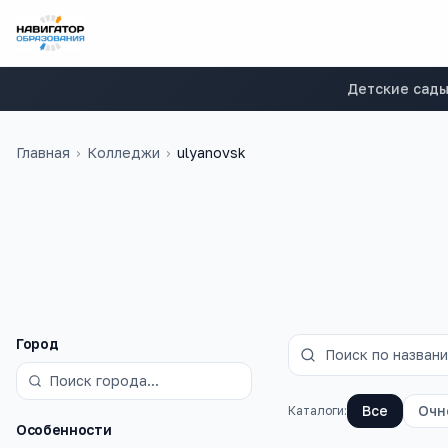
Детские сад
Главная
›
Колледжи
›
ulyanovsk
на базе 9 класс
Фильтры
Город
Все
Очн
Каталоги:
Особенности