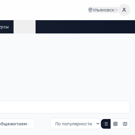
Ульяновск
урсы
Ещё
общежитием