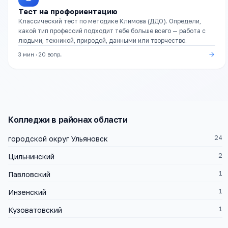
Тест на профориентацию
Классический тест по методике Климова (ДДО). Определи,
какой тип профессий подходит тебе больше всего — работа с
людьми, техникой, природой, данными или творчество.
3 мин
·
20
вопр.
Колледжи
в районах области
24
городской округ Ульяновск
2
Цильнинский
1
Павловский
1
Инзенский
1
Кузоватовский