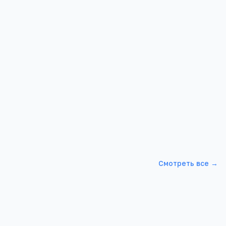
олько
 развития
Смотреть все →