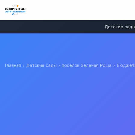
Детские сад
Главная
›
Детские сады
›
поселок Зеленая Роща
›
Бюджет
Дубравушка
Муниципальное дошкольное образовательное учреждение 
МДОУ Зеленорощинский детский сад "Дубравушка"