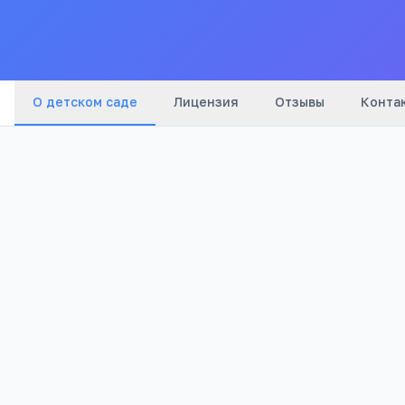
О детском саде
Лицензия
Отзывы
Конта
Бюджетный
1 232
Тип
Просмотров
Полезно родителям дошкольников
Онлайн-занятия с логопедом от 4 лет
Формула речи: консультация логопеда онлайн 
занятий