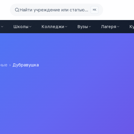
Найти учреждение или статью...
⌘K
ы
Школы
Колледжи
Вузы
Лагеря
К
ные
›
Дубравушка
Зеленорощинский детский сад "Дубравушка"