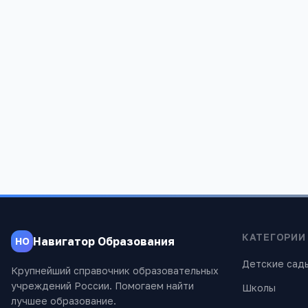
Зеленорощинский детский сад
общеразвивающего вида №21
Татарстан Респ, Лениногорский р-н, Зеленая
Роща с, Строительная, 3, -
619
КАТЕГОРИИ
Навигатор Образования
НО
Детские сад
Крупнейший справочник образовательных
учреждений России. Помогаем найти
Школы
лучшее образование.