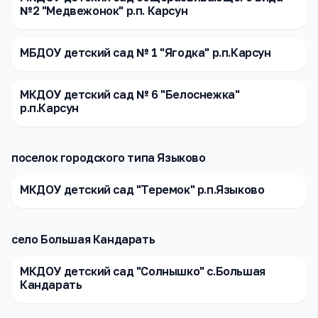
№2 "Медвежонок" р.п. Карсун
МБДОУ детский сад № 1 "Ягодка" р.п.Карсун
МКДОУ детский сад № 6 "Белоснежка"
р.п.Карсун
поселок городского типа Языково
МКДОУ детский сад "Теремок" р.п.Языково
село Большая Кандарать
МКДОУ детский сад "Солнышко" с.Большая
Кандарать