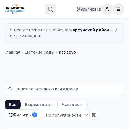
Ульяновск
↑ Все
детские сады
района:
Карсунский район
—
7
детских садов
Главная
›
Детские сады
›
nagaevo
Все
Бюджетные
Частные
Фильтры
1