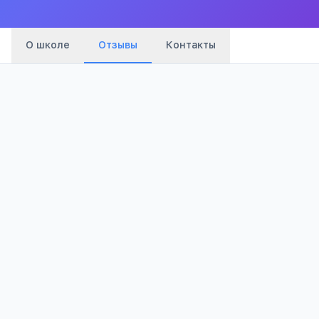
О школе
Отзывы
Контакты
Оценка:
Я согласен(а) на обработку моих персональных данных и
публикацию отзыва после модерации в соответствии с
Политикой конфиденциальности
.