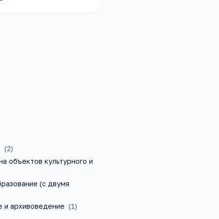
а
(
2
)
на объектов культурного и
разование (с двумя
 и архивоведение
(
1
)