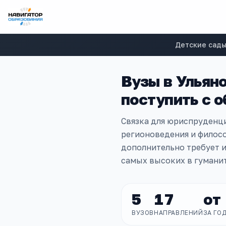
Детские сад
Вузы в
Ульяно
поступить с
о
Связка для юриспруденци
регионоведения и филос
дополнительно требует 
самых высоких в гумани
5
17
от
ВУЗОВ
НАПРАВЛЕНИЙ
ЗА ГО