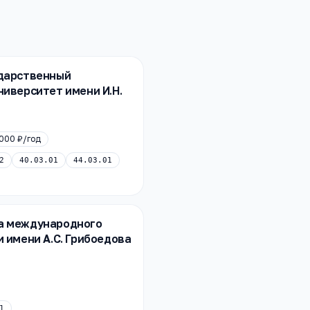
ударственный
ниверситет имени И.Н.
000 ₽
/год
2
40.03.01
44.03.01
а международного
и имени А.С. Грибоедова
1