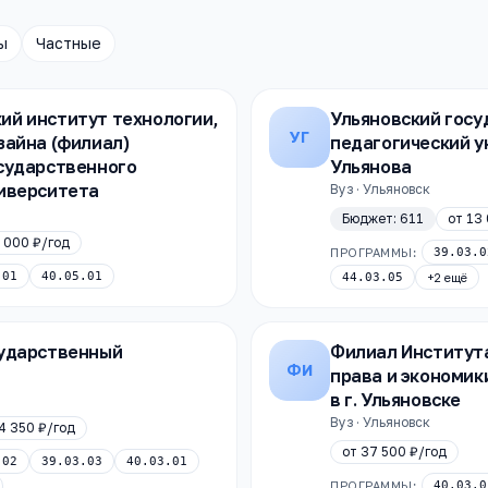
ы
Частные
ий институт технологии,
Ульяновский гос
УГ
зайна (филиал)
педагогический у
сударственного
Ульянова
ниверситета
Вуз · Ульяновск
Бюджет:
611
от
13 
 000 ₽
/год
ПРОГРАММЫ:
39.03.0
.01
40.05.01
44.03.05
+
2
ещё
сударственный
Филиал Институт
ФИ
права и экономик
в г. Ульяновске
Вуз · Ульяновск
4 350 ₽
/год
от
37 500 ₽
/год
.02
39.03.03
40.03.01
ПРОГРАММЫ:
40.03.0