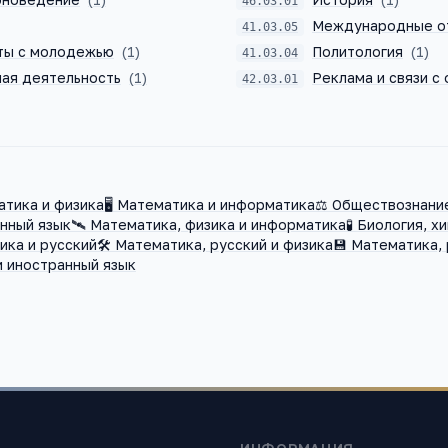
46.03.01
Международные о
41.03.05
ты с молодежью
(
1
)
Политология
(
1
)
41.03.04
ая деятельность
(
1
)
Реклама и связи с
42.03.01
тика и физика
🖥️
Математика и информатика
⚖️
Обществознание
нный язык
🛰️
Математика, физика и информатика
🧪
Биология, хи
ика и русский
🛠️
Математика, русский и физика
💾
Математика, 
и иностранный язык