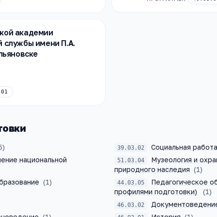
кой академии
 службы имени П.А.
Ульяновске
.01
товки
5
)
Социальная работ
39.03.02
ение национальной
Музеология и охра
51.03.04
природного наследия
(
1
)
бразование
(
1
)
Педагогическое об
44.03.05
профилями подготовки)
(
1
)
Документоведение
46.03.02
оноведение
(
1
)
История
(
1
)