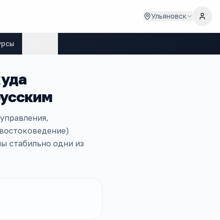
Ульяновск
урсы
Ещё
куда
русским
 управления,
 востоковедение)
ы стабильно одни из