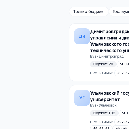
Только бюджет
Гос. вуз
Димитровградск
ДИ
управления и ди
Ульяновского го
технического у
Вуз · Димитровград
Бюджет:
20
от
38
ПРОГРАММЫ:
40.03
Ульяновский го
УГ
университет
Вуз · Ульяновск
Бюджет:
102
от
1
ПРОГРАММЫ:
39.03
40.05.01
+
9
ещё