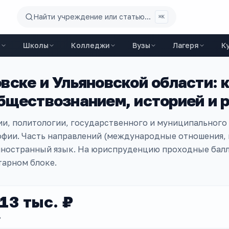
Найти учреждение или статью...
⌘K
ы
Школы
Колледжи
Вузы
Лагеря
К
вске и Ульяновской области
: 
бществознанием, историей и 
и, политологии, государственного и муниципального
офии. Часть направлений (международные отношения,
иностранный язык. На юриспруденцию проходные балл
тарном блоке.
13 тыс. ₽
Д