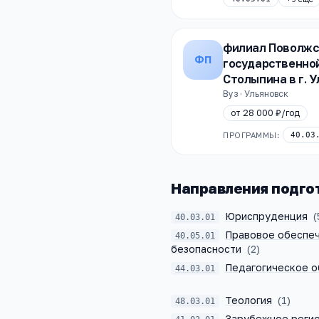
филиал Поволжс
ФП
государственной
Столыпина в г. 
Вуз · Ульяновск
от
28 000 ₽
/год
ПРОГРАММЫ:
40.03
Направления подго
Юриспруденция
(
40.03.01
Правовое обеспеч
40.05.01
безопасности
(
2
)
Педагогическое о
44.03.01
Теология
(
1
)
48.03.01
Зарубежное реги