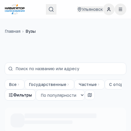
Ульяновск
Главная
›
Вузы
Все
Государственные
Частные
С отсрочк
Фильтры